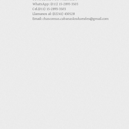
WhatsApp: (011) 15-2893-3503
Cel.(011) 15-2893-3503
Llamanos al: (02241) 430528
Email:
chascomus.cabanaslosduendes@gmail.com